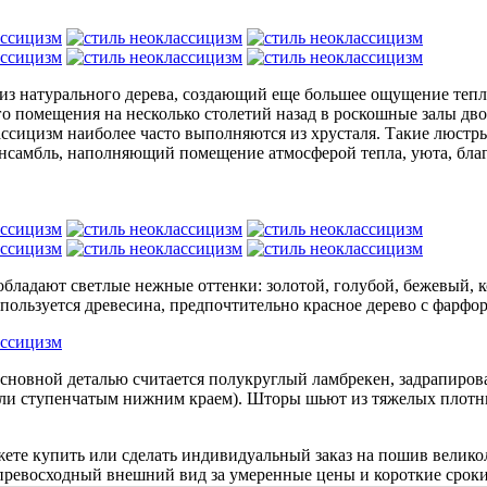
з натурального дерева, создающий еще большее ощущение тепла
го помещения на несколько столетий назад в роскошные залы дв
ссицизм наиболее часто выполняются из хрусталя. Такие люстры
ансамбль, наполняющий помещение атмосферой тепла, уюта, благ
бладают светлые нежные оттенки: золотой, голубой, бежевый, к
пользуется древесина, предпочтительно красное дерево с фарфо
основной деталью считается полукруглый ламбрекен, задрапиров
или ступенчатым нижним краем). Шторы шьют из тяжелых плот
жете купить или сделать индивидуальный заказ на пошив велик
 превосходный внешний вид за умеренные цены и короткие срок