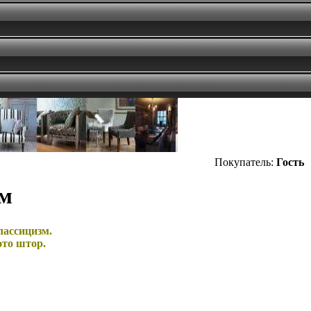
Покупатель:
Гость
зм
лассицизм.
ото штор.