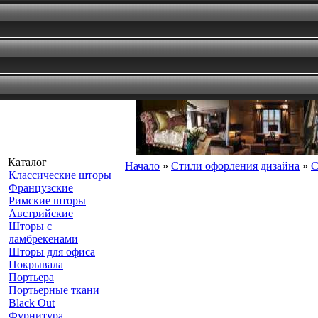
Каталог
Начало
»
Стили офорления дизайна
»
С
Классические шторы
Французские
Римские шторы
Австрийские
Шторы с
ламбрекенами
Шторы для офиса
Покрывала
Портьера
Портьерные ткани
Black Out
Фурнитура