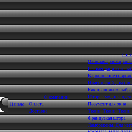
Стат
Оконная аранжировк
Рекомендации по выб
Вдохновение соврем
Измени свой дом пр
Как правильно выбра
Шторы: модные иде
О компании
Оплата
Позумент для окна
Начало
Доставка
Ткани. Ткани. Ткани
Французкая штора
Ламбрекены. Для чег