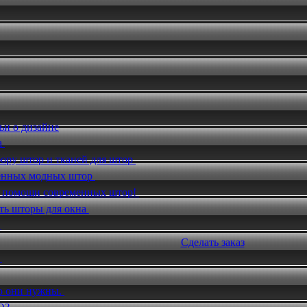
ьи о дизайне
а
ору штор и тканей для штор
енных модных штор
и помощи современных штор!
ть шторы для окна
и
Сделать заказ
.
о они нужны.