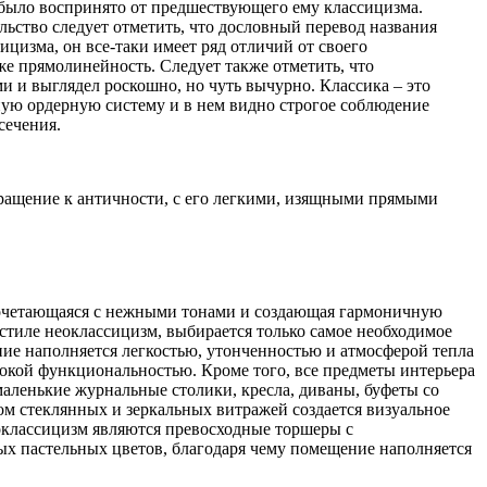
 было воспринято от предшествующего ему классицизма.
льство следует отметить, что дословный перевод названия
ицизма, он все-таки имеет ряд отличий от своего
же прямолинейность. Следует также отметить, что
 и выглядел роскошно, но чуть вычурно. Классика – это
ную ордерную систему и в нем видно строгое соблюдение
сечения.
бращение к античности, с его легкими, изящными прямыми
 сочетающаяся с нежными тонами и создающая гармоничную
стиле неоклассицизм, выбирается только самое необходимое
ение наполняется легкостью, утонченностью и атмосферой тепла
сокой функциональностью. Кроме того, все предметы интерьера
маленькие журнальные столики, кресла, диваны, буфеты со
ом стеклянных и зеркальных витражей создается визуальное
оклассицизм являются превосходные торшеры с
х пастельных цветов, благодаря чему помещение наполняется