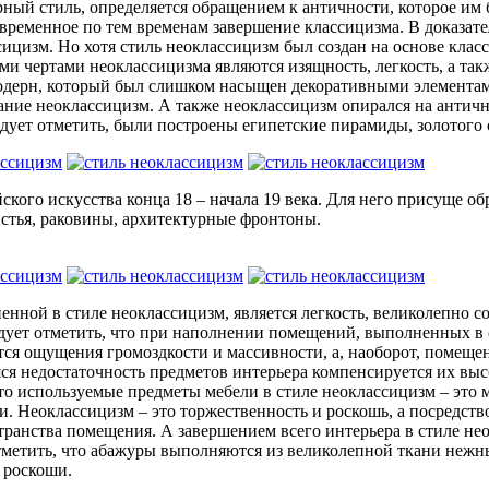
рный стиль, определяется обращением к античности, которое им
временное по тем временам завершение классицизма. В доказате
ицизм. Но хотя стиль неоклассицизм был создан на основе класс
и чертами неоклассицизма являются изящность, легкость, а так
модерн, который был слишком насыщен декоративными элементами
ание неоклассицизм. А также неоклассицизм опирался на антич
едует отметить, были построены египетские пирамиды, золотого 
кого искусства конца 18 – начала 19 века. Для него присуще о
стья, раковины, архитектурные фронтоны.
енной в стиле неоклассицизм, является легкость, великолепно
дует отметить, что при наполнении помещений, выполненных в 
ается ощущения громоздкости и массивности, а, наоборот, помещ
яся недостаточность предметов интерьера компенсируется их вы
то используемые предметы мебели в стиле неоклассицизм – это 
 Неоклассицизм – это торжественность и роскошь, а посредств
ранства помещения. А завершением всего интерьера в стиле не
метить, что абажуры выполняются из великолепной ткани нежны
 роскоши.