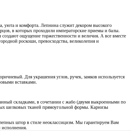
, уюта и комфорта. Лепнина служит декором высокого
орцов, в которых проходили императорские приемы и балы.
 создают ощущение торжественности и величия. А все вместе
ородной роскоши, превосходства, великолепия и
оричневый. Для украшения углов, ручек, замков используется
ровыми вставками.
анный складками, в сочетании с жабо (двумя выкроенными по
ных шелковых тканей прямоугольной формы. Карнизы
олепных штор в стиле неоклассицизм. Мы гарантируем Вам
и исполнения.