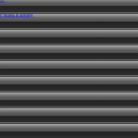
О?
т ткань в штору