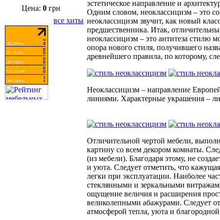
эстетическое направление и архитекту
Цена:
0
грн
Одним словом, неоклассицизм – это со
все хиты
неоклассицизм звучит, как новый класс
предшественника. Итак, отличительным
неоклассицизм – это антитеза стилю 
опора нового стиля, получившего назв
древнейшего правила, по которому, сл
Неоклассицизм – направление Европейс
линиями. Характерные украшения – ли
Отличительной чертой мебели, выполн
картину со всем декором комнаты. Сле
(из мебели). Благодаря этому, не созд
и уюта. Следует отметить, что кажуща
легки при эксплуатации. Наиболее час
стеклянными и зеркальными витражами.
ощущение величия и расширения прост
великолепными абажурами. Следует от
атмосферой тепла, уюта и благородной