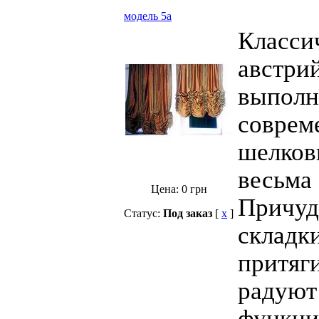
модель 5а
Класси
австри
выполн
соврем
шелков
весьма
Цена:
0
грн
Причуд
Статус:
Под заказ
[
x
]
складк
притяг
радуют
функци