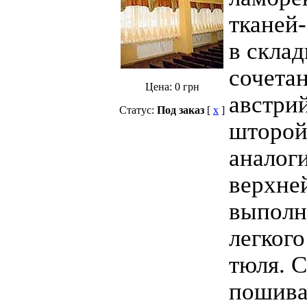
тканей
в склад
сочета
Цена:
0
грн
австри
Статус:
Под заказ
[
x
]
шторой
аналог
верхней
выполн
легког
тюля. 
пошива 