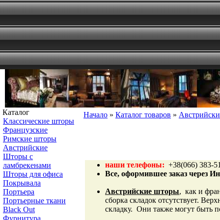
Каталог
Начало
»
Каталог товаров
»
Австрийски
Классические шторы
Французские
Римские шторы
Австрийские
Шторы с
наши телефоны
:
+38(066) 383-51
ламбрекенами
Все, оформившее заказ через И
Шторы для офиса
Покрывала
Австрийские шторы
, как и фр
Портьера
сборка складок отсутствует. Вер
Портьерные ткани
складку. Они также могут быть 
Black Out
Фурнитура